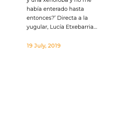
y una xenófoba y no me
había enterado hasta
entonces?’ Directa a la
yugular, Lucía Etxebarria....
19 July, 2019