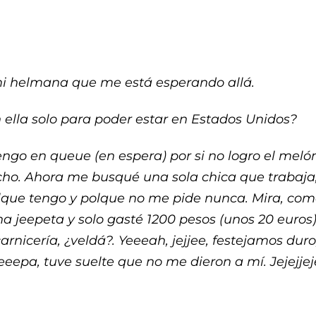
i helmana que me está esperando allá.
n ella solo para poder estar en Estados Unidos?
engo en queue (en espera) por si no logro el meló
. Ahora me busqué una sola chica que trabaja, 
lque tengo y polque no me pide nunca. Mira, como
na jeepeta y solo gasté 1200 pesos (unos 20 euros
arnicería, ¿veldá?. Yeeeah, jejjee, festejamos dur
eepa, tuve suelte que no me dieron a mí. Jejejjej