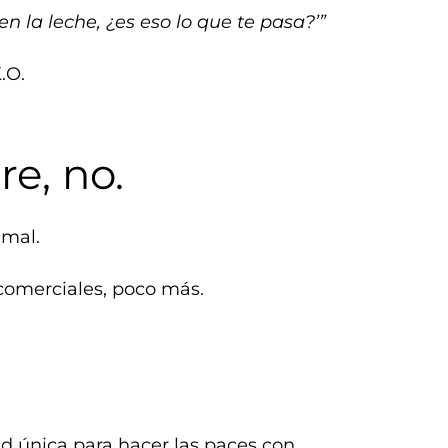
 la leche, ¿es eso lo que te pasa?’”
.O.
e, no.
 mal.
 comerciales, poco más.
d única para hacer las paces con