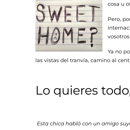
cosa u o
Pero, po
internac
vosotros
Ya no po
las vistas del tranvía, camino al cent
Lo quieres todo
Esta chica habló con un amigo suy