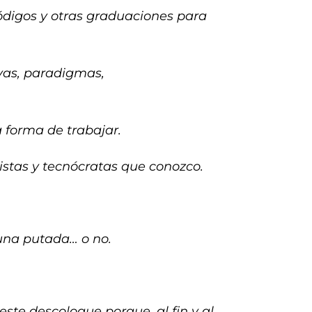
códigos y otras graduaciones para
vas, paradigmas,
a forma de trabajar.
istas y tecnócratas que conozco.
 una putada… o no.
este descoloque porque, al fin y al