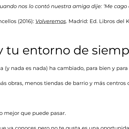
uando nos lo contó nuestra amiga dije: ‘Me cago en
cellos (2016):
Volveremos
. Madrid: Ed. Libros del K
 tu entorno de siempr
da (y nada es nada) ha cambiado, para bien y para
más obras, menos tiendas de barrio y más centros
lo mejor que puede pasar.
ue ya conoces pero no te gusta es una oportunida